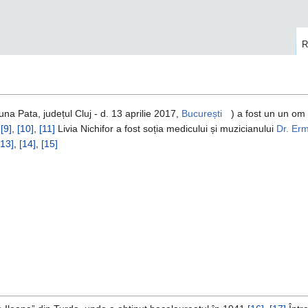
R
na Pata, județul Cluj - d. 13 aprilie 2017,
București
) a fost un un om
,
[9]
,
[10]
,
[11]
Livia Nichifor a fost soția medicului și muzicianului
Dr. Erm
[13]
,
[14]
,
[15]