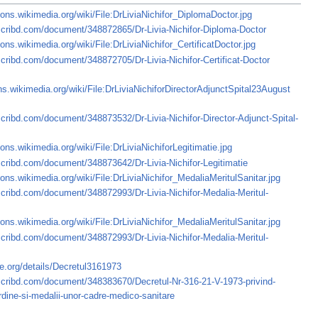
ns.wikimedia.org/wiki/File:DrLiviaNichifor_DiplomaDoctor.jpg
scribd.com/document/348872865/Dr-Livia-Nichifor-Diploma-Doctor
ns.wikimedia.org/wiki/File:DrLiviaNichifor_CertificatDoctor.jpg
cribd.com/document/348872705/Dr-Livia-Nichifor-Certificat-Doctor
s.wikimedia.org/wiki/File:DrLiviaNichiforDirectorAdjunctSpital23August
cribd.com/document/348873532/Dr-Livia-Nichifor-Director-Adjunct-Spital-
ns.wikimedia.org/wiki/File:DrLiviaNichiforLegitimatie.jpg
scribd.com/document/348873642/Dr-Livia-Nichifor-Legitimatie
ns.wikimedia.org/wiki/File:DrLiviaNichifor_MedaliaMeritulSanitar.jpg
scribd.com/document/348872993/Dr-Livia-Nichifor-Medalia-Meritul-
ns.wikimedia.org/wiki/File:DrLiviaNichifor_MedaliaMeritulSanitar.jpg
scribd.com/document/348872993/Dr-Livia-Nichifor-Medalia-Meritul-
ve.org/details/Decretul3161973
scribd.com/document/348383670/Decretul-Nr-316-21-V-1973-privind-
rdine-si-medalii-unor-cadre-medico-sanitare