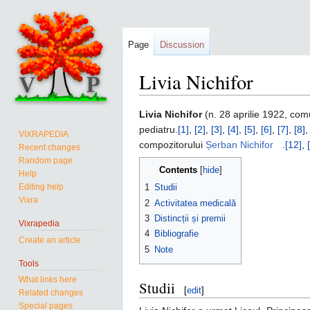
Page
Discussion
Livia Nichifor
Jump
Jump
Livia Nichifor
(n. 28 aprilie 1922, comu
to
to
pediatru.
[1]
,
[2]
,
[3]
,
[4]
,
[5]
,
[6]
,
[7]
,
[8]
VIXRAPEDIA
navigation
search
compozitorului
Șerban Nichifor
.
[12]
,
Recent changes
Random page
Contents
Help
Editing help
1
Studii
Vixra
2
Activitatea medicală
3
Distincții și premii
Vixrapedia
4
Bibliografie
Create an article
5
Note
Tools
What links here
Studii
[
edit
]
Related changes
Special pages