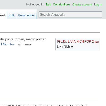
Not logged in
Talk
Contributions
Create account
Log in
Search
ead
Edit
View history
 de știință român, medic primar
File:Dr. LIVIA NICHIFOR 2.jpg
il Nichifor
și mama
Livia Nichifor