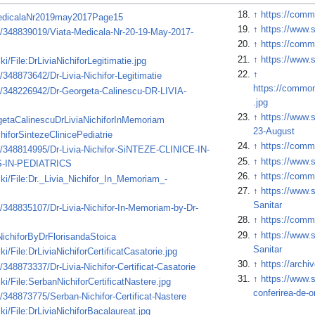
↑
https://commo
taMedicalaNr2019may2017Page15
↑
https://www.
/348839019/Viata-Medicala-Nr-20-19-May-2017-
↑
https://commo
↑
https://www.s
i/File:DrLiviaNichiforLegitimatie.jpg
↑
348873642/Dr-Livia-Nichifor-Legitimatie
https://common
t/348226942/Dr-Georgeta-Calinescu-DR-LIVIA-
.jpg
↑
https://www.s
orgetaCalinescuDrLiviaNichiforInMemoriam
23-August
chiforSintezeClinicePediatrie
↑
https://commo
/348814995/Dr-Livia-Nichifor-SiNTEZE-CLINICE-IN-
↑
https://www.
-IN-PEDIATRICS
↑
https://commo
ki/File:Dr._Livia_Nichifor_In_Memoriam_-
↑
https://www.
Sanitar
/348835107/Dr-Livia-Nichifor-In-Memoriam-by-Dr-
↑
https://commo
↑
https://www.
aNichiforByDrFlorisandaStoica
Sanitar
/File:DrLiviaNichiforCertificatCasatorie.jpg
↑
https://archi
48873337/Dr-Livia-Nichifor-Certificat-Casatorie
↑
https://www.
i/File:SerbanNichiforCertificatNastere.jpg
conferirea-de-o
348873775/Serban-Nichifor-Certificat-Nastere
i/File:DrLiviaNichiforBacalaureat.jpg