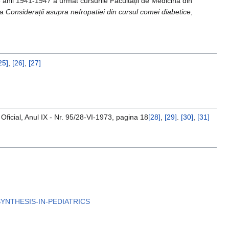
 anii 1941-1947 a urmat cursurile Facultății de Medicină din
za
Considerații asupra nefropatiei din cursul comei diabetice
,
25]
,
[26]
,
[27]
 Oficial, Anul IX - Nr. 95/28-VI-1973, pagina 18
[28]
,
[29]
.
[30]
,
[31]
L-SYNTHESIS-IN-PEDIATRICS