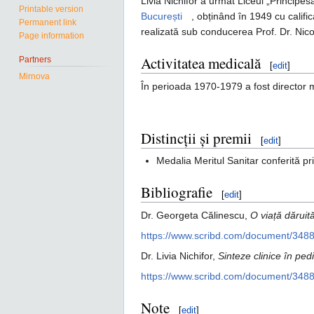
Livia Nichifor a urmat Liceul „Principe
Printable version
București
, obținând în 1949 cu calific
Permanent link
realizată sub conducerea Prof. Dr. Nic
Page information
Activitatea medicală
Partners
[
edit
]
Mirnova
În perioada 1970-1979 a fost director m
Distincții și premii
[
edit
]
Medalia Meritul Sanitar conferită pri
Bibliografie
[
edit
]
Dr. Georgeta Călinescu,
O viață dăruită
https://www.scribd.com/document/348
Dr. Livia Nichifor,
Sinteze clinice în pedi
https://www.scribd.com/document/34
Note
[
edit
]