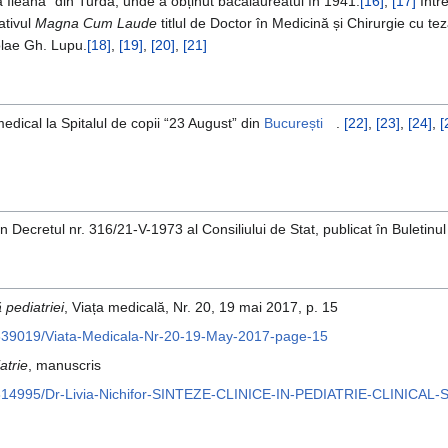
sa Ileana” din Turda, unde a obținut bacalaureatul în 1941.
[16]
,
[17]
Între
ativul
Magna Cum Laude
titlul de Doctor în Medicină și Chirurgie cu te
olae Gh. Lupu.
[18]
,
[19]
,
[20]
,
[21]
edical la Spitalul de copii “23 August” din
București
.
[22]
,
[23]
,
[24]
,
[
n Decretul nr. 316/21-V-1973 al Consiliului de Stat, publicat în Buletinul
 pediatriei
, Viața medicală, Nr. 20, 19 mai 2017, p. 15
839019/Viata-Medicala-Nr-20-19-May-2017-page-15
atrie
, manuscris
8814995/Dr-Livia-Nichifor-SINTEZE-CLINICE-IN-PEDIATRIE-CLINICA